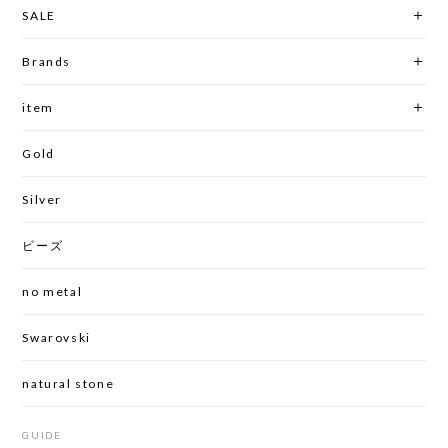
SALE
Brands
item
Gold
Silver
ビーズ
no metal
Swarovski
natural stone
GUIDE