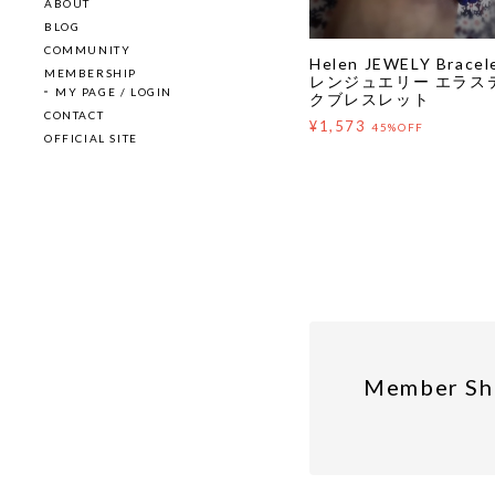
ABOUT
BLOG
COMMUNITY
Helen JEWELY Brace
MEMBERSHIP
レンジュエリー エラス
MY PAGE / LOGIN
クブレスレット
CONTACT
¥1,573
45%OFF
OFFICIAL SITE
Member Sh