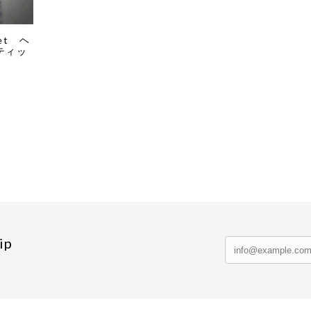
let ヘ
ティッ
ip