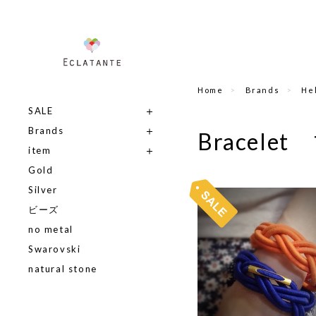
Home
Brands
He
SALE
Brands
Bracel
item
Gold
Silver
ビーズ
no metal
Swarovski
natural stone