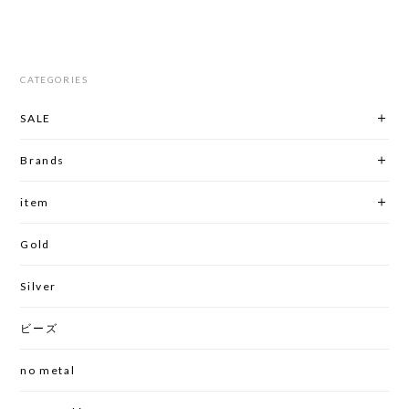
CATEGORIES
SALE
Brands
item
Gold
Silver
ビーズ
no metal