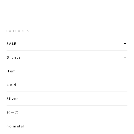
CATEGORIES
SALE
Brands
item
Gold
Silver
ビーズ
no metal