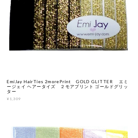
EmiJay HairTies 2morePrint GOLD GLITTER エミ
ージェイ ヘアータイズ ２モアプリント ゴールドグリッ
ター
¥1,309