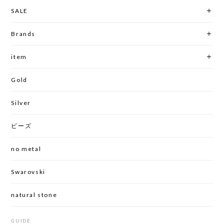
SALE
Brands
item
Gold
Silver
ビーズ
no metal
Swarovski
natural stone
GUIDE