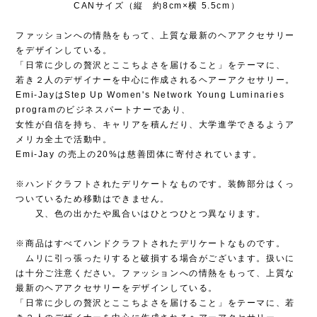
CANサイズ（縦 約8cm×横 5.5cm）
ファッションへの情熱をもって、上質な最新のヘアアクセサリー
をデザインしている。
「日常に少しの贅沢とここちよさを届けること」をテーマに、
若き２人のデザイナーを中心に作成されるヘアーアクセサリー。
Emi-JayはStep Up Women's Network Young Luminaries
programのビジネスパートナーであり、
女性が自信を持ち、キャリアを積んだり、大学進学できるようア
メリカ全土で活動中。
Emi-Jay の売上の20%は慈善団体に寄付されています。
※ハンドクラフトされたデリケートなものです。装飾部分はくっ
ついているため移動はできません。
又、色の出かたや風合いはひとつひとつ異なります。
※商品はすべてハンドクラフトされたデリケートなものです。
ムリに引っ張ったりすると破損する場合がございます。扱いに
は十分ご注意ください。ファッションへの情熱をもって、上質な
最新のヘアアクセサリーをデザインしている。
「日常に少しの贅沢とここちよさを届けること」をテーマに、若